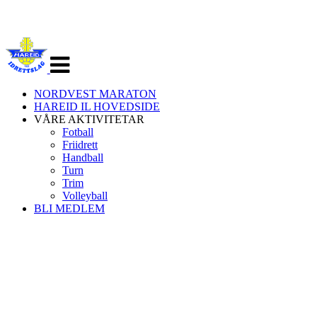
Veksle
navigasjon
NORDVEST MARATON
HAREID IL HOVEDSIDE
VÅRE AKTIVITETAR
Fotball
Friidrett
Handball
Turn
Trim
Volleyball
BLI MEDLEM