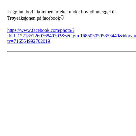
Legg inn bod i kommentarfeltet under hovudinnlegget til
Trøyeaksjonen på facebook👇
https://www.facebook.com/photo/?
fbid=122185726076840703&set=gm.1685050595853449&idorva
ty=716564992702019
Kontaktinformasjon
Besøksadresse:
Myravegen 12
6060 Hareid
Organisasjonsnummer:
971370610