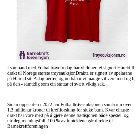
I samband med Fotballtrøyefredag har vi donert ei signert Hareid I
drakt til Noregs største trøyeauksjonDrakta er signert av spelarane
på Hareid sitt A-lag herrer, og no håpar vi mange vil vere med og b
på den - samtidig som ein støttar ei svært viktig sak.
Sidan oppstarten i 2022 har Fotballtrøyeauksjonen samla inn over
1,3 millionar kroner til kreftforsking for sjuke barn. Kvar einaste
drakt har vore med på å gjere denne tradisjonen både spesiell og
utruleg meiningsfull. 100 % av inntektene går direkte til
Barnekreftforeningen