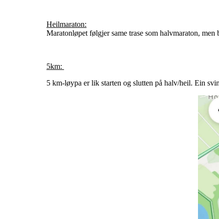
Heilmaraton:
Maratonløpet følgjer same trase som halvmaraton, men b
5km:
5 km-løypa er lik starten og slutten på halv/heil. Ein sv