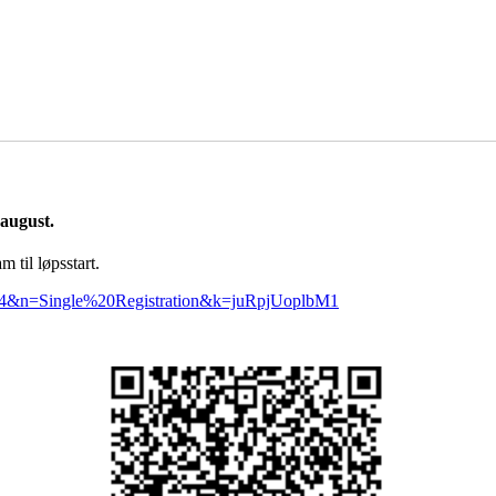
august.
m til løpsstart.
393374&n=Single%20Registration&k=juRpjUoplbM1