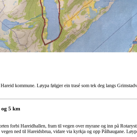
 Hareid kommune. Løypa følgjer ein trasé som tek deg langs Grimstadv
n og 5 km
porten forbi Hareidhallen, fram til vegen over myrane og inn på Rotaryst
 vegen ned til Hareidsbrua, vidare via kyrkja og opp Pålhaugane. Løypa