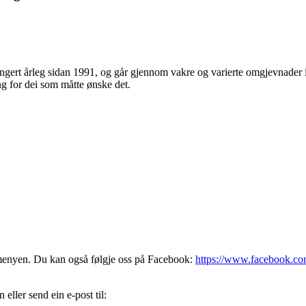
rrangert årleg sidan 1991, og går gjennom vakre og varierte omgjevna
ng for dei som måtte ønske det.
 menyen. Du kan også følgje oss på Facebook:
https://www.facebook.c
ller send ein e-post til: