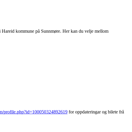
der i Hareid kommune på Sunnmøre. Her kan du velje mellom
om/profile.php?id=100050324892619
for oppdateringar og bilete frå