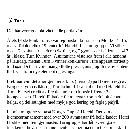
🤸
Turn
Det har vore god aktivitet i alle partia våre.
Årets første konkurranse var regionskonkurransen i Molde 14.-15.
mars. Totalt deltok 19 jenter frå Hareid IL si turngruppe. Vi stilte
med 12 aspirantar i alderen 9-10 år, og 7 gymnastar i alderen 11-17
år i klassa Turn Kvinner. Aspirantane viste seg fram i alle apparat
på laurdag, medan Turn Kvinner konkurrerte i fire apparat fordelt p
to dagar. Det har vore mange flotte prestasjonar, og fleire av jenten
fekk vist fram nye element og øvingar.
I februar vart det arrangert trenarkurs (trenar 2) på Hareid i regi av
Norges Gymnastikk- og Turnforbund, i samarbeid med Hareid IL
Turn. Kurset er eitt av fire delkurs som inngår i Trenar 2-
kompetansen. Hareid IL hadde fleire trenarar som deltok denne
helga, og dei sat igjen med mykje god læring og fagleg påfyll.
I april arrangerte vi også Norges Cup på Hareid. Det vart eit
kjempearrangement med over 200 gymnastar frå heile landet. Hare
IL stilte med fem gymnastar. Turngruppa har fått svært gode
tilbakemeldingar på arrangementet, så her må ein rette stor takk til