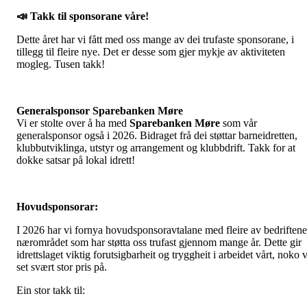
📣
Takk til sponsorane våre!
Dette året har vi fått med oss mange av dei trufaste sponsorane, i
tillegg til fleire nye. Det er desse som gjer mykje av aktiviteten
mogleg. Tusen takk!
Generalsponsor Sparebanken Møre
Vi er stolte over å ha med
Sparebanken Møre
som vår
generalsponsor også i 2026. Bidraget frå dei støttar barneidretten,
klubbutviklinga, utstyr og arrangement og klubbdrift. Takk for at
dokke satsar på lokal idrett!
Hovudsponsorar:
I 2026 har vi fornya hovudsponsoravtalane med fleire av bedriftene
nærområdet som har støtta oss trufast gjennom mange år. Dette gir
idrettslaget viktig forutsigbarheit og tryggheit i arbeidet vårt, noko v
set svært stor pris på.
Ein stor takk til: