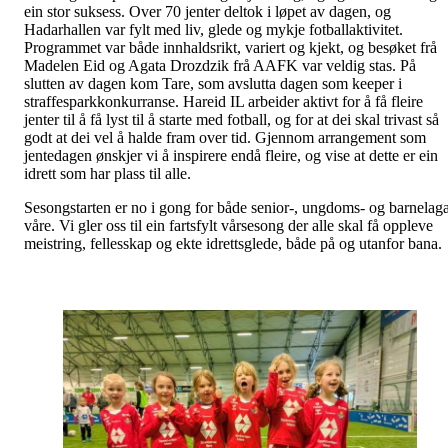
ein stor suksess. Over 70 jenter deltok i løpet av dagen, og
Hadarhallen var fylt med liv, glede og mykje fotballaktivitet.
Programmet var både innhaldsrikt, variert og kjekt, og besøket frå
Madelen Eid og Agata Drozdzik frå AAFK var veldig stas. På
slutten av dagen kom Tare, som avslutta dagen som keeper i
straffesparkkonkurranse. Hareid IL arbeider aktivt for å få fleire
jenter til å få lyst til å starte med fotball, og for at dei skal trivast så
godt at dei vel å halde fram over tid. Gjennom arrangement som
jentedagen ønskjer vi å inspirere endå fleire, og vise at dette er ein
idrett som har plass til alle.
Sesongstarten er no i gong for både senior-, ungdoms- og barnelag
våre. Vi gler oss til ein fartsfylt vårsesong der alle skal få oppleve
meistring, fellesskap og ekte idrettsglede, både på og utanfor bana.