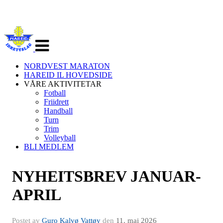
Veksle
navigasjon
NORDVEST MARATON
HAREID IL HOVEDSIDE
VÅRE AKTIVITETAR
Fotball
Friidrett
Handball
Turn
Trim
Volleyball
BLI MEDLEM
NYHEITSBREV JANUAR-
APRIL
Postet av
Guro Kalvø Vattøy
den
11. mai 2026