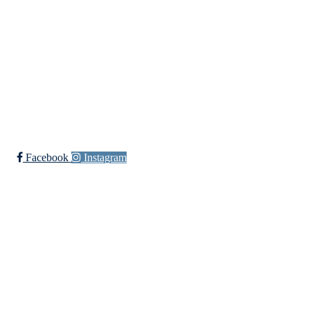
Organisasjonsnummer:
971370610
Bli medlem i klubben!
Trykk her for innmelding
Facebook
Instagram