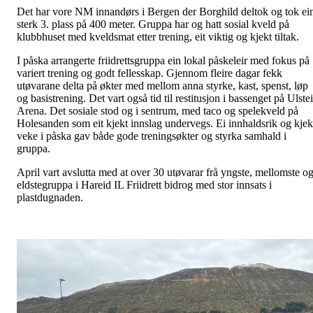
Det har vore NM innandørs i Bergen der Borghild deltok og tok ei
sterk 3. plass på 400 meter. Gruppa har og hatt sosial kveld på
klubbhuset med kveldsmat etter trening, eit viktig og kjekt tiltak.
I påska arrangerte friidrettsgruppa ein lokal påskeleir med fokus på
variert trening og godt fellesskap. Gjennom fleire dagar fekk
utøvarane delta på økter med mellom anna styrke, kast, spenst, løp
og basistrening. Det vart også tid til restitusjon i bassenget på Ulste
Arena. Det sosiale stod og i sentrum, med taco og spelekveld på
Holesanden som eit kjekt innslag undervegs. Ei innhaldsrik og kje
veke i påska gav både gode treningsøkter og styrka samhald i
gruppa.
April vart avslutta med at over 30 utøvarar frå yngste, mellomste o
eldstegruppa i Hareid IL Friidrett bidrog med stor innsats i
plastdugnaden.