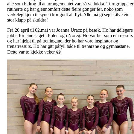
alle som bidrog til at arrangementet vart så vellukka. Turngruppa er
rutinerte og har gjennomført dette fleire gonger før, noko som
verkeleg kjem til syne i kor godt alt flyt. Alle må gi seg sjølve ein
stor klapp på skuldra!
Frå 20.april til 02.mai var Joanna Uracz på besøk. Ho har tidlegare
jobba for landslaget i Polen og i Noreg. Ho var her som ein ressurs
og har hjelpt til på treningane, der ho har vore inspirator og
trenarressurs. Ho har gitt påfyll både til trenarane og gymnastane.
Dette var to kjekke veker 😊