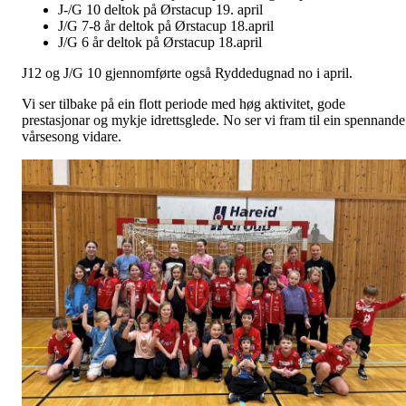
J-/G 10 deltok på Ørstacup 19. april
J/G 7-8 år deltok på Ørstacup 18.april
J/G 6 år deltok på Ørstacup 18.april
J12 og J/G 10 gjennomførte også Ryddedugnad no i april.
Vi ser tilbake på ein flott periode med høg aktivitet, gode
prestasjonar og mykje idrettsglede. No ser vi fram til ein spennande
vårsesong vidare.