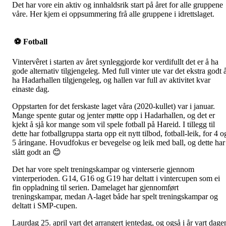
Det har vore ein aktiv og innhaldsrik start på året for alle gruppene
våre. Her kjem ei oppsummering frå alle gruppene i idrettslaget.
⚽
Fotball
Vintervêret i starten av året synleggjorde kor verdifullt det er å ha
gode alternativ tilgjengeleg. Med full vinter ute var det ekstra godt 
ha Hadarhallen tilgjengeleg, og hallen var full av aktivitet kvar
einaste dag.
Oppstarten for det ferskaste laget våra (2020-kullet) var i januar.
Mange spente gutar og jenter møtte opp i Hadarhallen, og det er
kjekt å sjå kor mange som vil spele fotball på Hareid. I tillegg til
dette har fotballgruppa starta opp eit nytt tilbod, fotball-leik, for 4 o
5 åringane. Hovudfokus er bevegelse og leik med ball, og dette har
slått godt an 😊
Det har vore spelt treningskampar og vinterserie gjennom
vinterperioden. G14, G16 og G19 har deltatt i vintercupen som ei
fin oppladning til serien. Damelaget har gjennomført
treningskampar, medan A-laget både har spelt treningskampar og
deltatt i SMP-cupen.
Laurdag 25. april vart det arrangert jentedag, og også i år vart dage